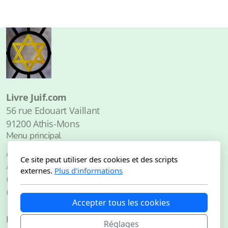
Livre Juif.com
56 rue Edouart Vaillant
91200 Athis-Mons
Menu principal
Accueil
Ce site peut utiliser des cookies et des scripts
À propos de
externes.
Plus d'informations
Catalogue
Contact
Accepter tous les cookies
Légal
Réglages