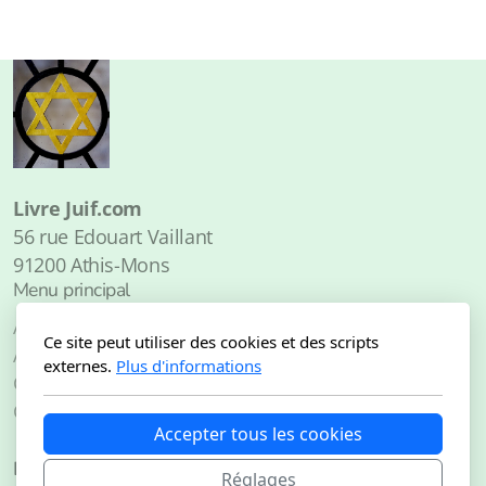
Livre Juif.com
56 rue Edouart Vaillant
91200 Athis-Mons
Menu principal
Accueil
Ce site peut utiliser des cookies et des scripts
À propos de
externes.
Plus d'informations
Catalogue
Contact
Accepter tous les cookies
Légal
Réglages